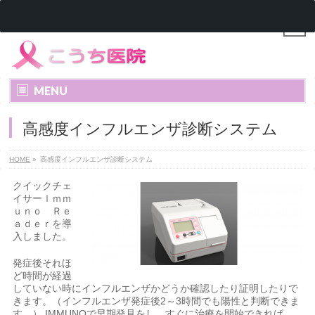
MENU
高感度インフルエンザ診断システム
HOME
»
高感度インフルエンザ診断システム
クイックチェ
イサーｌｍｍ
ｕｎｏ Ｒｅ
ａｄｅｒを導
入しました。
発症後それほ
ど時間が経過
していない時にインフルエンザかどうか確認したり証明したりで
きます。（インフルエンザ発症後2～3時間でも陽性と判断できま
す。） IMMUNOで早期発見をし、すぐに治療を開始できれば、