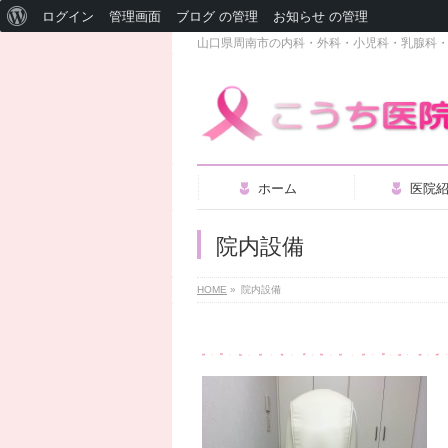
WordPress
ログイン
管理画面
ブログ の管理
お知らせ の管理
山口県周南市の内科・外科・小児科・乳腺科
に
つ
い
て
ホーム
医院
院内設備
HOME
»
院内設備